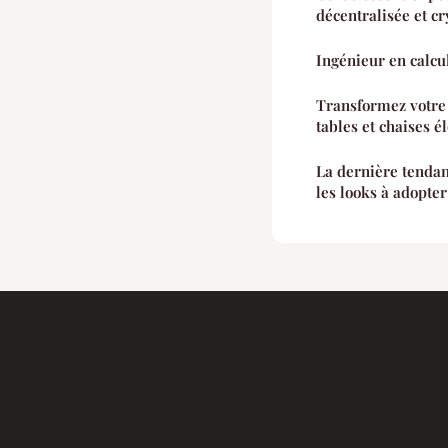
décentralisée et c
Ingénieur en calcul
Transformez votre 
tables et chaises é
La dernière tendan
les looks à adopter