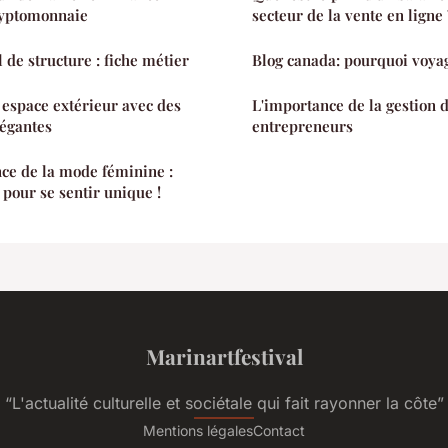
ryptomonnaie
secteur de la vente en ligne 
 de structure : fiche métier
Blog canada: pourquoi voya
espace extérieur avec des
L'importance de la gestion 
légantes
entrepreneurs
ce de la mode féminine :
 pour se sentir unique !
Marinartfestival
“L'actualité culturelle et sociétale qui fait rayonner la côte”
Mentions légales
Contact