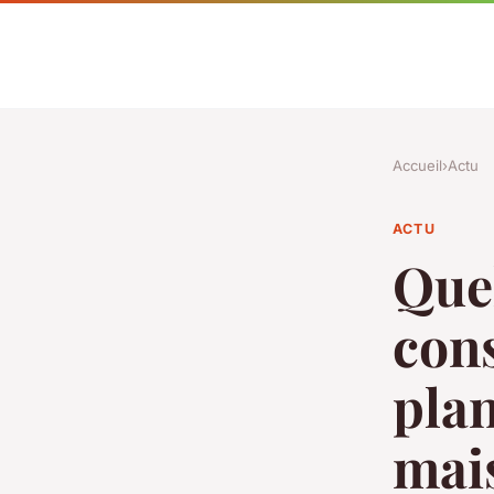
Accueil
›
Actu
ACTU
Quel
cons
plan
mais