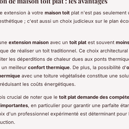
on de maison toit plat : les avantages
ne extension à votre
maison toit
plat n'est pas seulement
esthétique ; c'est aussi un choix judicieux sur le plan éc
.
 une
extension maison
avec un
toit plat
est souvent
moins
que de réaliser un toit traditionnel. Ce choix architectura
miter les déperditions de chaleur dues aux ponts thermiq
i un meilleur
confort thermique
. De plus, la possibilité d'
o
 thermique
avec une toiture végétalisée constitue une solu
réduisant les coûts énergétiques.
fois crucial de noter que le
toit plat demande des compét
 importantes
, en particulier pour garantir une parfaite éta
hoix d'un professionnel expérimenté est déterminant pour l
uction.