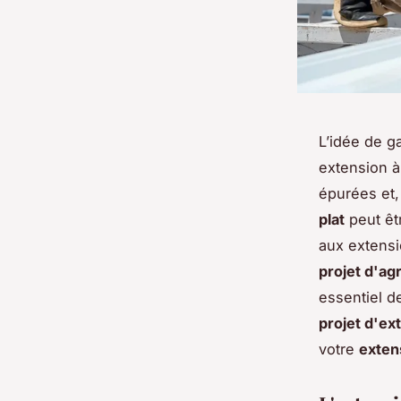
L’idée de g
extension à
épurées et, 
plat
peut êtr
aux extensi
projet d'a
essentiel d
projet d'ex
votre
extens