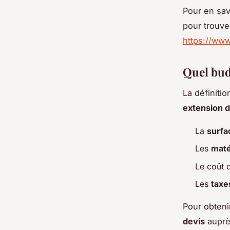
Pour en savo
pour trouver
https://www
Quel bud
La définiti
extension 
La
surfa
Les
maté
Le coût 
Les
taxe
Pour obteni
devis
auprè