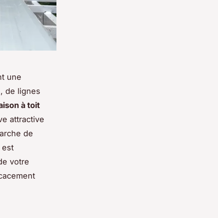
nt une
, de lignes
ison à toit
ve attractive
marche de
 est
de votre
icacement