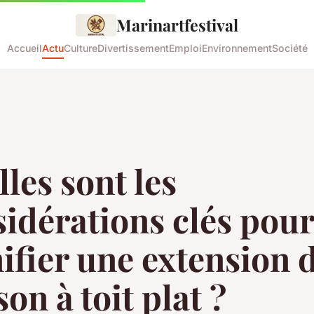
Marinartfestival
Accueil
Actu
Culture
Divertissement
Emploi
Environnement
Société
les sont les
idérations clés pour
ifier une extension 
on à toit plat ?