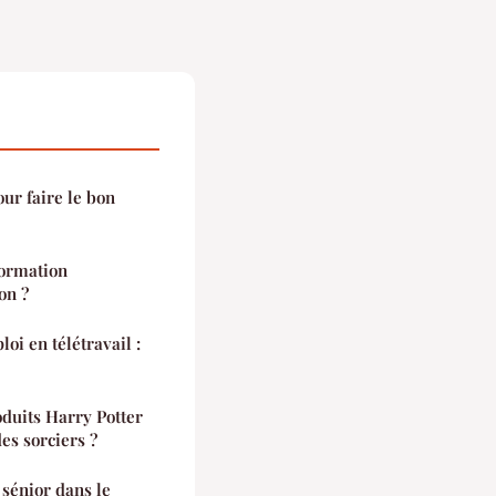
our faire le bon
ormation
on ?
i en télétravail :
oduits Harry Potter
es sorciers ?
 sénior dans le