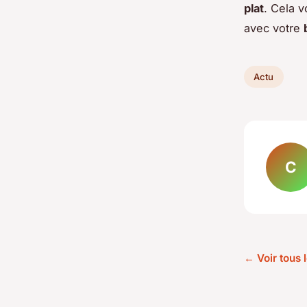
plat
. Cela v
avec votre
Actu
C
← Voir tous l