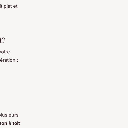
t plat et
t?
votre
ération :
plusieurs
son
à
toit